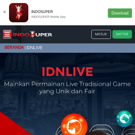
×
INDOSUPER
Download
INDOSUPER Mobile App
MASUK
DAFTAR
BERANDA
IDNLIVE