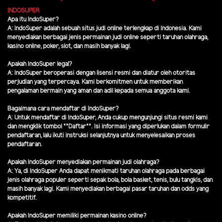
INDOSUPER
Apa itu IndoSuper?
A: IndoSuper adalah sebuah situs judi online terlengkap di Indonesia. Kami
menyediakan berbagai jenis permainan judi online seperti taruhan olahraga,
kasino online, poker, slot, dan masih banyak lagi.
Apakah IndoSuper legal?
A: IndoSuper beroperasi dengan lisensi resmi dan diatur oleh otoritas
perjudian yang terpercaya. Kami berkomitmen untuk memberikan
pengalaman bermain yang aman dan adil kepada semua anggota kami.
Bagaimana cara mendaftar di IndoSuper?
A: Untuk mendaftar di IndoSuper, Anda cukup mengunjungi situs resmi kami
dan mengklik tombol ""Daftar"". Isi informasi yang diperlukan dalam formulir
pendaftaran, lalu ikuti instruksi selanjutnya untuk menyelesaikan proses
pendaftaran.
Apakah IndoSuper menyediakan permainan judi olahraga?
A: Ya, di IndoSuper Anda dapat menikmati taruhan olahraga pada berbagai
jenis olahraga populer seperti sepak bola, bola basket, tenis, bulu tangkis, dan
masih banyak lagi. Kami menyediakan berbagai pasar taruhan dan odds yang
kompetitif.
Apakah IndoSuper memiliki permainan kasino online?