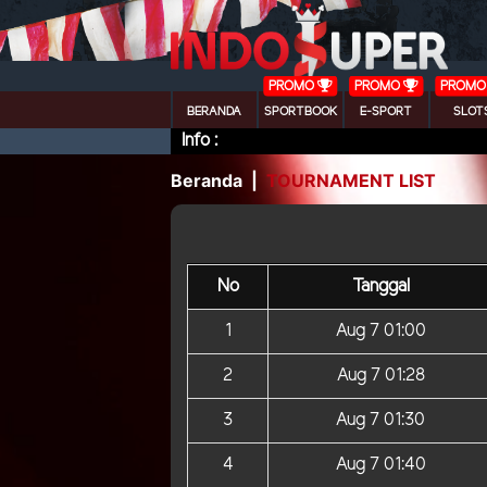
PROMO
PROMO
PROMO
PROM
BERANDA
SPORTBOOK
E-SPORT
SLOT
Info :
Beranda
TOURNAMENT LIST
No
Tanggal
1
Aug 7 01:00
2
Aug 7 01:28
3
Aug 7 01:30
4
Aug 7 01:40