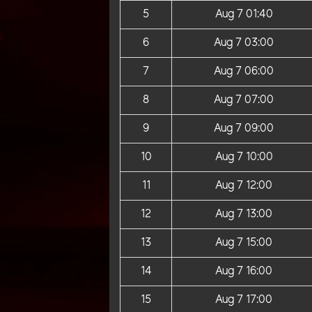
5
Aug 7 01:40
6
Aug 7 03:00
7
Aug 7 06:00
8
Aug 7 07:00
9
Aug 7 09:00
10
Aug 7 10:00
11
Aug 7 12:00
12
Aug 7 13:00
13
Aug 7 15:00
14
Aug 7 16:00
15
Aug 7 17:00