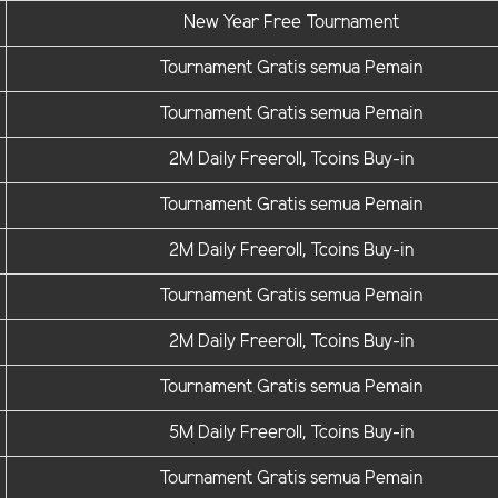
New Year Free Tournament
Tournament Gratis semua Pemain
Tournament Gratis semua Pemain
2M Daily Freeroll, Tcoins Buy-in
Tournament Gratis semua Pemain
2M Daily Freeroll, Tcoins Buy-in
Tournament Gratis semua Pemain
2M Daily Freeroll, Tcoins Buy-in
Tournament Gratis semua Pemain
5M Daily Freeroll, Tcoins Buy-in
Tournament Gratis semua Pemain