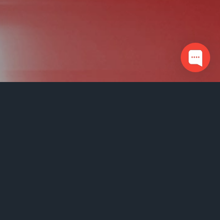
NATIF
RTP LIVE SLOT
Metode Pembayaran
an
enis
lih
DOWNLOAD FOR ANDROID