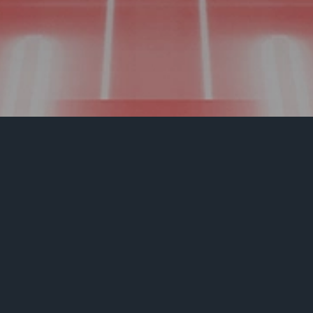
WAL BANK
VOUCHER88
LINK ALTER
Lisensi
i dunia taruhan online. Misi utama kami adalah memastikan anggota kami mendapatk
lah keamanan, kemudahan, keragaman, dan kenyamanan. Untuk menyediakan berbagai j
emain, IndoSuper bekerja sama dengan penyedia permainan terkemuka dan resmi.
ots, Idnlive, Tangkas hingga Tembak Ikan hanya di satu tempat. Mengapa harus memi
rusaha keras untuk membuat proses deposit dan withdraw senyaman dan seaman