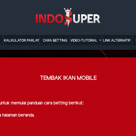
KALKULATOR PARLAY
CARA BETTING
VIDEO-TUTORIAL
LINK ALTERNATIF
TEMBAK IKAN MOBILE
 untuk memulai panduan cara betting berikut:
a halaman beranda.